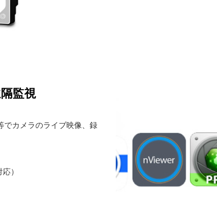
遠隔監視
端末等でカメラのライブ映像、録
。
対応）